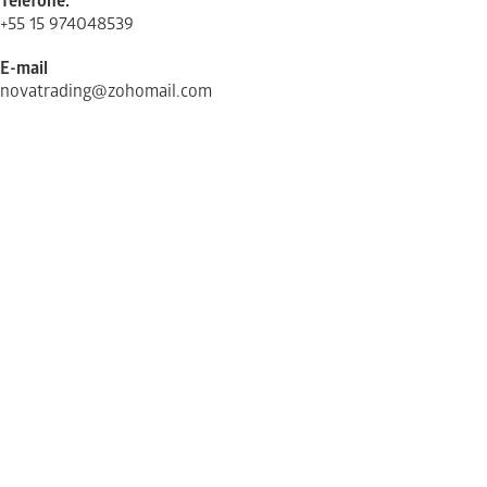
Telefone:
+55 15 974048539
E-mail
novatrading@zohomail.com