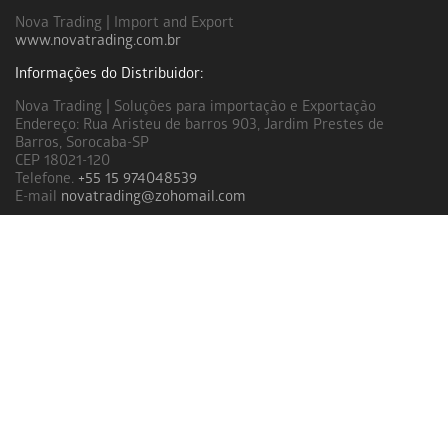
Nova Trading | Import and Export
www.novatrading.com.br
Informações do Distribuidor:
Nova Trading | Soluções para importação e Exportação
Endereço: Rua Aristeu de barros 903, Jardim Prestes de
Barros, Sorocaba-SP
CEP 18021-120
Telefone.
+55 15 974048539
E-mail
novatrading@zohomail.com
Links úteis
Garantia
Certificação
Como preparar
Página principal
Escolha o fermento lácteo
Perguntas e respostas