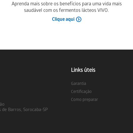
Aprenda mais sobre os benefícios para uma vida mais
saudável com os fermentos lácteos VIVO.
Clique aqui
Links úteis
Garantia
Certificação
Como preparar
ção
s de Barros, Sorocaba-SP