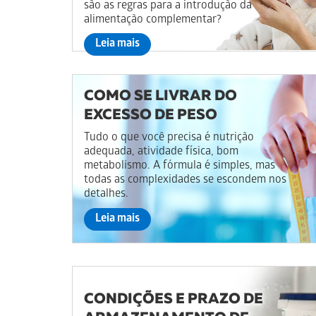
são as regras para a introdução da
alimentação complementar?
Leia mais
COMO SE LIVRAR DO
EXCESSO DE PESO
Tudo o que você precisa é nutrição
adequada, atividade física, bom
metabolismo. A fórmula é simples, mas
todas as complexidades se escondem nos
detalhes.
Leia mais
CONDIÇÕES E PRAZO DE