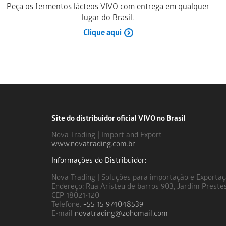
Peça os fermentos lácteos VIVO com entrega em qualquer
lugar do Brasil.
Clique aqui
Site do distribuidor oficial VIVO no Brasil
Nova Trading | Import and Export
www.novatrading.com.br
Informações do Distribuidor:
Nova Trading | Soluções para importação e Exporta
Endereço: Rua Aristeu de barros 903, Jardim Preste
CEP 18021-120
Telefone.
+55 15 974048539
E-mail
novatrading@zohomail.com