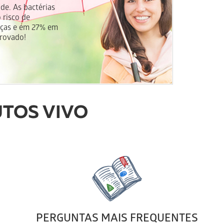
e. As bactérias
 risco de
nças e em 27% em
provado!
TOS VIVO
PERGUNTAS MAIS FREQUENTES