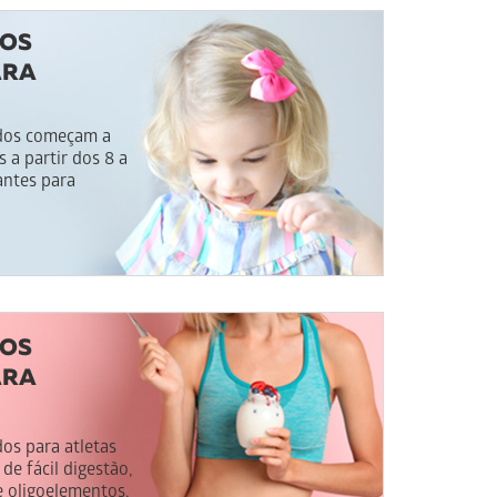
EOS
ARA
ados começam a
 a partir dos 8 a
antes para
EOS
ARA
os para atletas
de fácil digestão,
e oligoelementos.