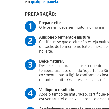
em
qualquer panela.
.
PREPARAÇÃO:
Prepare leite.
1
O leite nem deve ser muito frio (no mín
Adicione o fermento e misture
2
Certifique-se que o leite não esteja mui
do sachê de fermento no leite e mexa be
no leite.
Deixe maturar.
3
Despeje a mistura de leite e fermento na 
temperatura, use o modo “iogurte” ou 36-
cozimento, basta ligá-la conforme as ins
durante a noite. Os leites de soja e am
Verifique o resultado.
4
Após o tempo de maturação, certifique-s
estiver satisfeito, deixe o produto amadu