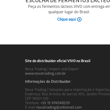
ESCOLHA DE FERMENTOS LÁCTEO
Peça os fermentos lácteos VIVO com entrega e
qualquer lugar do Brasil.
Clique aqui
Site do distribuidor oficial VIVO no Brasil
Nova Trading | Import and Export
www.novatrading.com.br
Informações do Distribuidor:
Nova Trading | Soluções para importação e Exporta
Endereço: Rua Aristeu de barros 903, Jardim Preste
CEP 18021-120
Telefone.
+55 15 974048539
E-mail
novatrading@zohomail.com