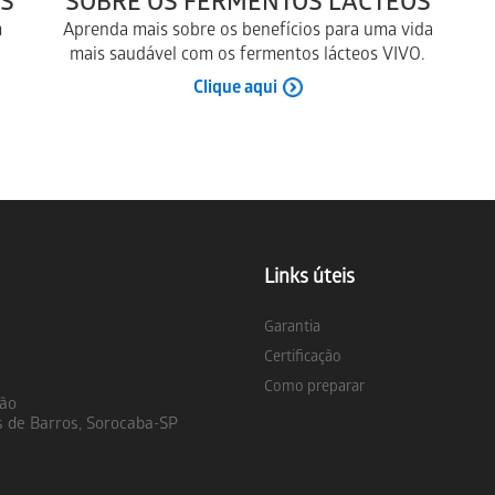
S
SOBRE OS FERMENTOS LÁCTEOS
m
Aprenda mais sobre os benefícios para uma vida
mais saudável com os fermentos lácteos VIVO.
Clique aqui
Links úteis
Garantia
Certificação
Como preparar
ção
s de Barros, Sorocaba-SP