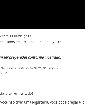
o com as instruções:
rmentados em uma máquina de iogurte
em ser preparadas conforme mostrado.
ato com o leite devem estar limpos.
ente.
 de leite fermentado)
você não tiver uma iogurteira, você pode prepará-lo