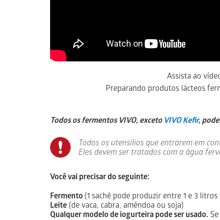
Assista ao víde
Preparando produtos lácteos fe
Todos os fermentos VIVO, exceto
VIVO Kefir
, pod
Todos os utensílios que entrarem em cont
Eles devem ser tratados com a água ferv
Você vai precisar do seguinte:
Fermento
(1 sachê pode produzir entre 1 e 3 litros
Leite
(de vaca, cabra, amêndoa ou soja)
Qualquer modelo de iogurteira pode ser usado.
Se 