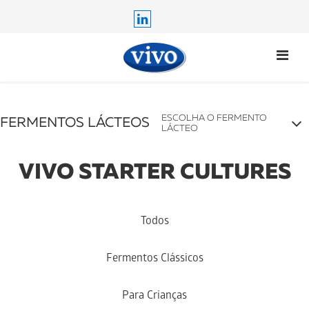
ESCOLHA O FERMENTO
FERMENTOS LÁCTEOS
LÁCTEO
ESCOLHA O FERMENTO LÁCTEO
VIVO STARTER CULTURES
SOBRE OS FERMENTOS LÁCTEOS
COMO PREPARAR
Todos
ONDE COMPRAR
GARANTIA
Fermentos Clássicos
Para Crianças