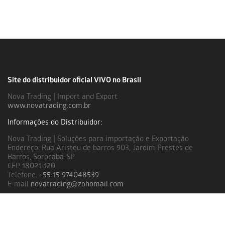
Site do distribuidor oficial VIVO no Brasil
Nova Trading | Import and Export
www.novatrading.com.br
Informações do Distribuidor:
Nova Trading | Soluções para importação e Exportação
Endereço: Rua Aristeu de barros 903, Jardim Prestes de
Barros, Sorocaba-SP
CEP 18021-120
Telefone.
+55 15 974048539
E-mail
novatrading@zohomail.com
Links úteis