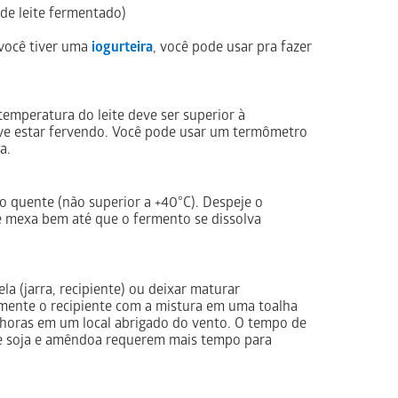
 de leite fermentado)
 você tiver uma
iogurteira
, você pode usar pra fazer
 temperatura do leite deve ser superior à
eve estar fervendo. Você pode usar um termômetro
a.
to quente (não superior a +40°C). Despeje o
e mexa bem até que o fermento se dissolva
a (jarra, recipiente) ou deixar maturar
mente o recipiente com a mistura em uma toalha
0 horas em um local abrigado do vento. O tempo de
 de soja e amêndoa requerem mais tempo para