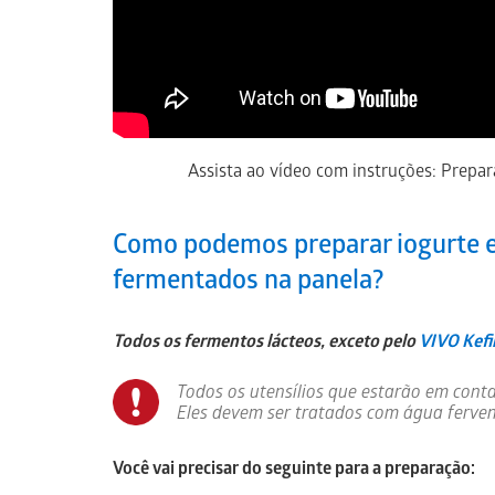
Assista ao vídeo com instruções: Prepa
Como podemos preparar iogurte e 
fermentados na panela?
Todos os fermentos lácteos, exceto pelo
VIVO Kefi
Todos os utensílios que estarão em conta
Eles devem ser tratados com água ferven
Você vai precisar do seguinte para a preparação: