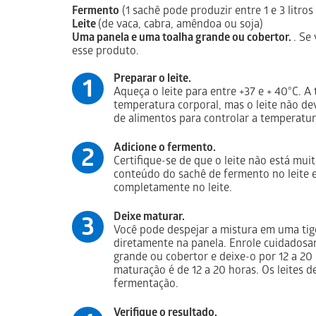
Fermento
(1 sachê pode produzir entre 1 e 3 litros
Leite
(de vaca, cabra, amêndoa ou soja)
Uma panela e uma toalha grande ou cobertor.
. Se
esse produto.
Preparar o leite.
1
Aqueça o leite para entre +37 e + 40°С. A
temperatura corporal, mas o leite não d
de alimentos para controlar a temperatur
Adicione o fermento.
2
Certifique-se de que o leite não está mui
conteúdo do sachê de fermento no leite 
completamente no leite.
Deixe maturar.
3
Você pode despejar a mistura em uma tigel
diretamente na panela. Enrole cuidadosa
grande ou cobertor e deixe-o por 12 a 2
maturação é de 12 a 20 horas. Os leites
fermentação.
Verifique o resultado.