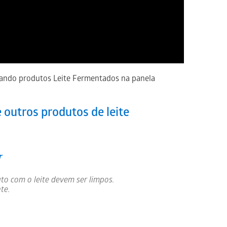
rando produtos Leite Fermentados na panela
outros produtos de leite
r
to com o leite devem ser limpos.
te.