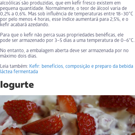
alcoólicas são produzidas, que em kefir fresco existem em
pequena quantidade. Normalmente, o teor de álcool varia de
0,2% a 0,6%. Mas sob influência de temperaturas entre 18–30°C
por pelo menos 4 horas, esse índice aumentará para 2,5%, e o
kefir acabará azedando.
Para que o kefir não perca suas propriedades benéficas, ele
pode ser armazenado por 3–5 dias a uma temperatura de 0–6°C.
No entanto, a embalagem aberta deve ser armazenada por no
máximo dois dias.
Leia também:
Kefir: benefícios, composição e preparo da bebida
láctea fermentada
Iogurte