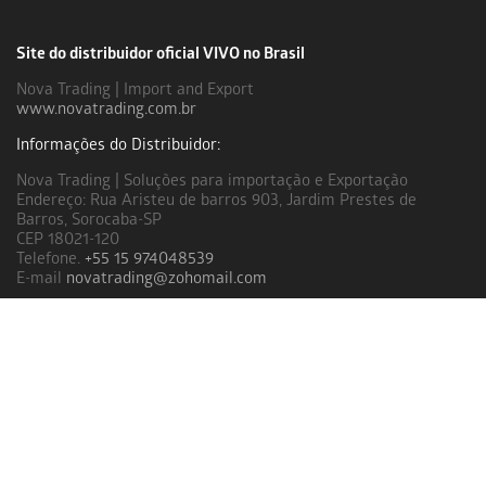
Site do distribuidor oficial VIVO no Brasil
Nova Trading | Import and Export
www.novatrading.com.br
Informações do Distribuidor:
Nova Trading | Soluções para importação e Exportação
Endereço: Rua Aristeu de barros 903, Jardim Prestes de
Barros, Sorocaba-SP
CEP 18021-120
Telefone.
+55 15 974048539
E-mail
novatrading@zohomail.com
Links úteis
Garantia
Certificação
Como preparar