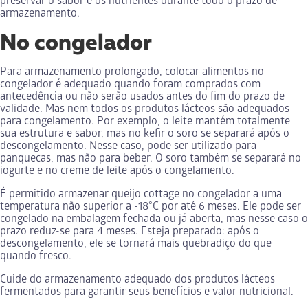
preservar o sabor e os nutrientes durante todo o prazo de
armazenamento.
No congelador
Para armazenamento prolongado, colocar alimentos no
congelador é adequado quando foram comprados com
antecedência ou não serão usados antes do fim do prazo de
validade. Mas nem todos os produtos lácteos são adequados
para congelamento. Por exemplo, o leite mantém totalmente
sua estrutura e sabor, mas no kefir o soro se separará após o
descongelamento. Nesse caso, pode ser utilizado para
panquecas, mas não para beber. O soro também se separará no
iogurte e no creme de leite após o congelamento.
É permitido armazenar queijo cottage no congelador a uma
temperatura não superior a -18°C por até 6 meses. Ele pode ser
congelado na embalagem fechada ou já aberta, mas nesse caso o
prazo reduz-se para 4 meses. Esteja preparado: após o
descongelamento, ele se tornará mais quebradiço do que
quando fresco.
Cuide do armazenamento adequado dos produtos lácteos
fermentados para garantir seus benefícios e valor nutricional.