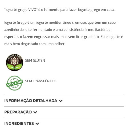
"Iogurte grego VIVO" é o fermento para fazer iogurte grego em casa.
Iogurte Grego é um iogurte mediterrâneo cremoso, que tem um sabor
azedinho do leite fermentado e uma consistência firme. Bactérias
especiais o fazem engrossar mais, mas sem ficar grudento. Este iogurte é
mais bem degustado com uma colher.
SEM GLÚTEN
SEM TRANSGÊNICOS
INFORMAÇÃO DETALHADA
O fermento natural VIVO Greek Yogurt é destinado ao iogurte grego
PREPARAÇÃO
caseiro. O iogurte grego coado contém uma grande quantidade de cálcio,
COZINHANDO IOGURTE GREGO Prepare o iogurte grego seguindo a
INGREDIENTES
aproximadamente 10% da necessidade diária de uma pessoa. O teor de